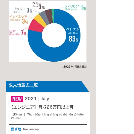
2022年1月現在集計
求人情報の一覧
Thông tin các đơn tuyển dụng
2021｜July
【エンジニア】月収26万円以上可
【Kỹ sư 】 Thu nhập hàng tháng có thể lên tới trên
26 man
勤務地
Nơi làm việc