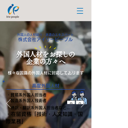
外国人の人材紹介・派遣のエキスパート
株式会社アイリーピープル
外国人材をお探しの
企業の方々へ
様々な国籍の外国人材に対応しております
高度外国人材
・貿易系外国人担当者
・製造系外国人技術者
・通訳・翻訳系外国人担当者など…
・在留資格「技術・人文知識・国
際業務」